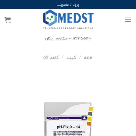
Ski
ورود / عضویت
t
conten
09126355120 مشاوره رایگان
خانه
/
کیت
/
کاغذ ph