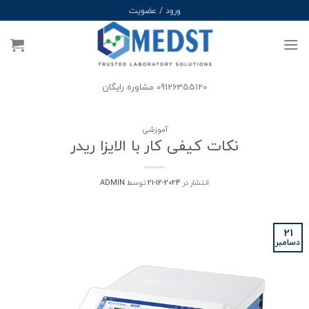
Ski
ورود / عضویت
t
conten
09126355120 مشاوره رایگان
آموزشی
نکات کیفی کار با الایزا ریدر
انتشار در
2024-12-21
توسط
ADMIN
21
دسامبر