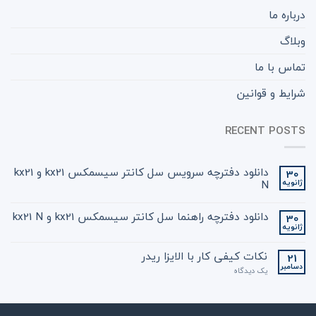
درباره ما
وبلاگ
تماس با ما
شرایط و قوانین
RECENT POSTS
دانلود دفترچه سرویس سل کانتر سیسمکس kx21 و kx21
30
ژانویه
N
دانلود دفترچه راهنما سل کانتر سیسمکس kx21 و kx21 N
30
ژانویه
نکات کیفی کار با الایزا ریدر
21
دسامبر
یک دیدگاه