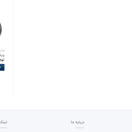
توان
ویلچر 809r
توم
ا
درباره ما
لینک