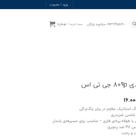
ورود / عضویت
09126355120 مشاوره رایگان
سبد خرید /
تومان
0
 تی اس
16.00
نگ استاتیک مقاوم در برابر زنگ‌زدگی
ا شاسی ضربدری
با طوقه پره‌ای فلزی – مناسب برای مسیرهای بلندتر
پنچری
ت و راحت