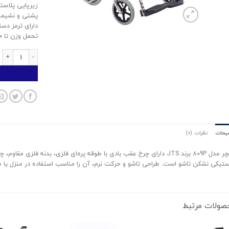
زیرپایی پلاست
پشتی و نشیمنگ
دارای ترمز د
تحمل وزن تا ۱۰۰ کیلوگرم
ویلچر بادی 809p جی تی اس عدد
یحات
نظرات (0)
ویلچر مدل 809P برند JTS دارای چرخ عقب بادی با طوقه پره‌ای فلزی، بدنه فل
ستیکی نشکن تاشو است. طراحی تاشو و حرکت نرم، آن را مناسب استفاده در منزل یا مر
صولات مرتبط