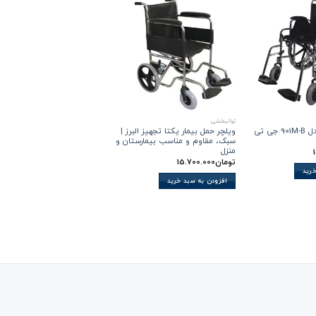
توانبخشی
توانبخشی
ویلچر ارتوپدی مدل 901M-B جی تی
ویلچر حمل بیمار یکتا تجهیز البرز |
سبک، مقاوم و مناسب بیمارستان و
تی اس
منزل
تومان
14.000.000
تومان
15.700.000
خرید
افزودن به سبد خرید
افزودن به سبد خرید