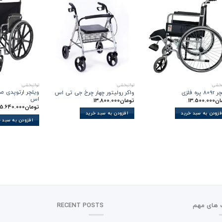
بخشی
توانبخشی
توانبخشی
 پره فلزی
واکر رولیتور چهار چرخ جی تی اس
اس
ان
13.500.000
تومان
13.800.000
تومان
15.640.000
فزودن به سبد خرید
افزودن به سبد خرید
افزودن به سبد 
 های مهم
RECENT POSTS