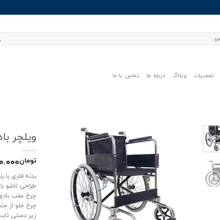
تعمیرات
وبلاگ
درباره ما
تماس با ما
ویلچر بادی 809p جی
0.000
تومان
بدنه فلزی با ر
طراحی تاشو ب
چرخ عقب بادی 
چرخ جلو از جنس PU ضد 
زیر دستی ثاب