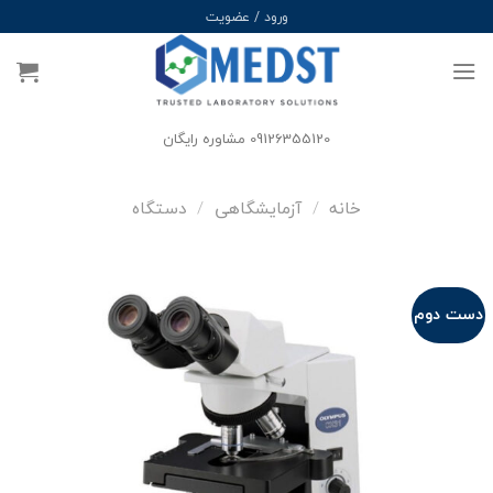
Ski
ورود / عضویت
t
conten
09126355120 مشاوره رایگان
خانه
/
آزمایشگاهی
/
دستگاه
دست دوم