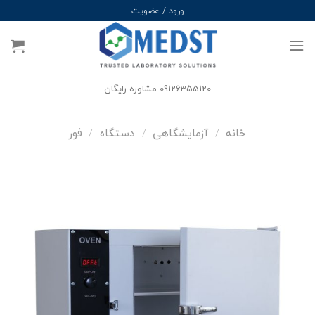
Ski
ورود / عضویت
t
conten
09126355120 مشاوره رایگان
خانه
/
آزمایشگاهی
/
دستگاه
/
فور