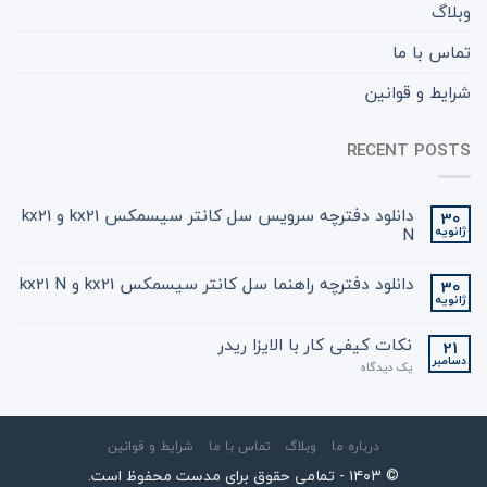
وبلاگ
تماس با ما
شرایط و قوانین
RECENT POSTS
دانلود دفترچه سرویس سل کانتر سیسمکس kx21 و kx21
30
ژانویه
N
دانلود دفترچه راهنما سل کانتر سیسمکس kx21 و kx21 N
30
ژانویه
نکات کیفی کار با الایزا ریدر
21
دسامبر
یک دیدگاه
درباره ما
وبلاگ
تماس با ما
شرایط و قوانین
© ۱۴۰3 - تمامی حقوق برای مدست محفوظ است.