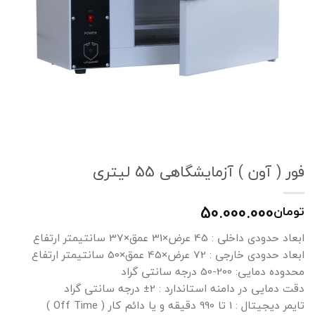
فور ( آون ) آزمایشگاهی 55 لیتری
50.000.000
تومان
ابعاد حدودی داخلی : 45 عرض×31 عمق×37 سانتیمتر ارتفاع
ابعاد حدودی خارجی : 72 عرض×45 عمق×50 سانتیمتر ارتفاع
محدوده دمایی: 200-50 درجه سانتی گراد
دقت دمایی در دامنه استاندارد : 2± درجه سانتی گراد
تایمر دیجیتال : 1 تا 990 دقیقه و یا دائم کار ( Off Time )