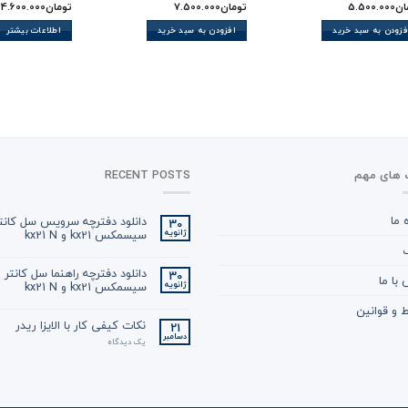
ان
5.500.000
تومان
7.500.000
تومان
4.600.000
فزودن به سبد خرید
افزودن به سبد خرید
اطلاعات بیشتر
 های مهم
RECENT POSTS
ه ما
دانلود دفترچه سرویس سل کانت
30
سیسمکس kx21 و kx21 N
ژانویه
گ
دانلود دفترچه راهنما سل کانتر
30
با ما
سیسمکس kx21 و kx21 N
ژانویه
 و قوانین
نکات کیفی کار با الایزا ریدر
21
دسامبر
یک دیدگاه