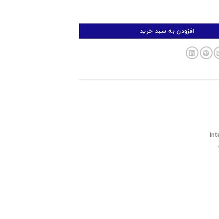
رن مدل M3 عدد
افزودن به سبد خرید
Int