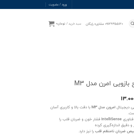
ورود / عضویت
09126355120 مشاوره رایگان
سبد خرید /
تومان
0
بازویی امرن مدل M3
13.00
یی دیجیتال
امرون مدل M3
با دقت بالا و کاربری آسان
ست.
 فناوری
IntelliSense
فشار خون و ضربان قلب را
و دقیق اندازه‌گیری کرده
ص ضربان نامنظم قلب
را نیز دارد.