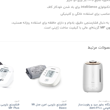
ذخیره نتایج تا 60 بار برای دو کاربر
تکنولوژی IntelliSense برای باد شدن خودکار کاف
مناسب برای استفاده خانگی و کلینیکی
 به دنبال فشارسنجی دقیق، بادوام و دارای حافظه برای استفاده روزانه هستید،
ن M3
گزینه‌ای عالی با کیفیت ساخت ژاپنی است.
صولات مرتبط
نام
 و رطوبت ساز
امرون
امرون
گاه بخور سرد و رطوبت‌ساز
فشارسنج بازویی امرن مدل M1
فشارسنج بازویی 
ی dem-F600
Basic
M2 Plus