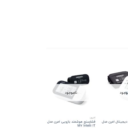
وجود
ناموجود
ناموجود
امرون
بخور و رطوبت ساز
دیجیتال امرن مدل
فشارسنج هوشمند بازویی امرن مدل
دستگاه بخور سرد و رطوبت‌ساز
M7 Intelli IT
شیائومی مدل DEM-F325