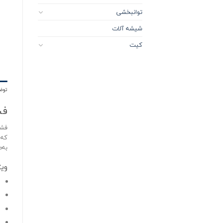
توانبخشی
شیشه آلات
کیت
توض
فش
فشا
که 
به‌
وی