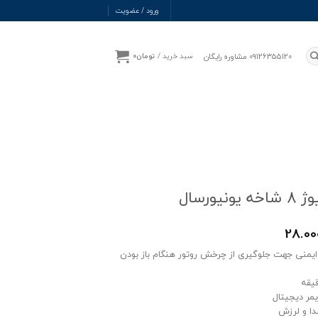
ورود / عضویت
09126355120 مشاوره رایگان
سبد خرید /
تومان
0
نیورسال
28.00
یمنی جهت جلوگیری از چرخش روتور هنگام باز بودن
ایمر دیجیتال
دا و لرزش