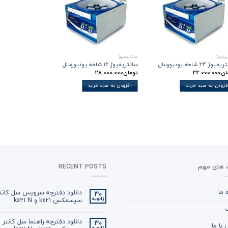
ریفیوژ
سانتریفیوژ
وژ 24 شاخه یونیورسال
سانتریفیوژ 16 شاخه یونیورسال
ان
32.000.000
تومان
28.000.000
فزودن به سبد خرید
افزودن به سبد خرید
 های مهم
RECENT POSTS
ه ما
دانلود دفترچه سرویس سل کانت
30
سیسمکس kx21 و kx21 N
ژانویه
گ
دانلود دفترچه راهنما سل کانتر
30
با ما
ژانویه