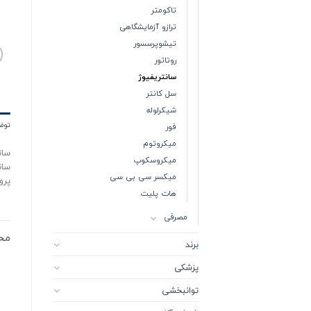
تاکومتر
ترازو آزمایشگاهی
تیشوپرسسور
روتاتور
سانتریفیوژ
سل کانتر
شیکرلوله
توض
فور
میکروتوم
سان
میکروسکوپ
سان
میکسر سی بی سی
پرو
هات پلیت
مصرفی
مح
برند
پزشکی
توانبخشی