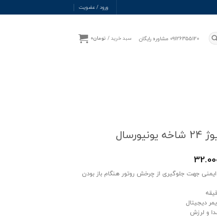
ورود / عضویت
09126355120 مشاوره رایگان
سبد خرید /
تومان
0
ونیورسال
32.00
یمنی جهت جلوگیری از چرخش روتور هنگام باز بودن
ایمر دیجیتال
دا و لرزش