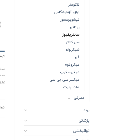
تاکومتر
ترازو آزمایشگاهی
تیشوپرسسور
روتاتور
سانتریفیوژ
سل کانتر
شیکرلوله
توض
فور
میکروتوم
سان
میکروسکوپ
سان
میکسر سی بی سی
پرو
هات پلیت
مصرفی
مح
برند
پزشکی
توانبخشی