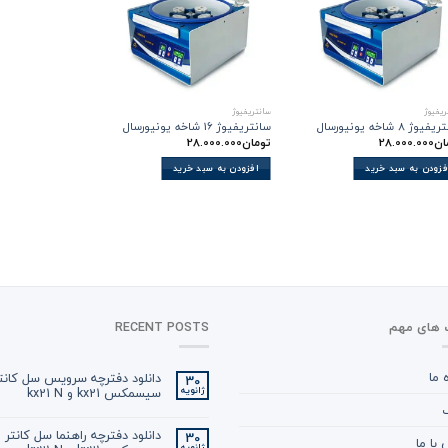
ریفیوژ
سانتریفیوژ
وژ 8 شاخه یونیورسال
سانتریفیوژ 16 شاخه یونیورسال
ان
28.000.000
تومان
28.000.000
فزودن به سبد خرید
افزودن به سبد خرید
 های مهم
RECENT POSTS
ه ما
دانلود دفترچه سرویس سل کانت
30
سیسمکس kx21 و kx21 N
ژانویه
گ
دانلود دفترچه راهنما سل کانتر
30
با ما
ژانویه