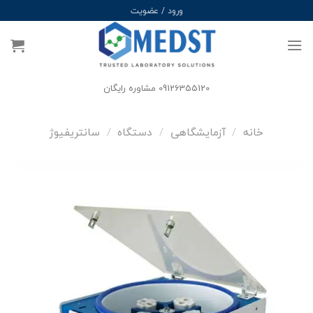
Ski
ورود / عضویت
t
conten
09126355120 مشاوره رایگان
خانه
/
آزمایشگاهی
/
دستگاه
/
سانتریفیوژ