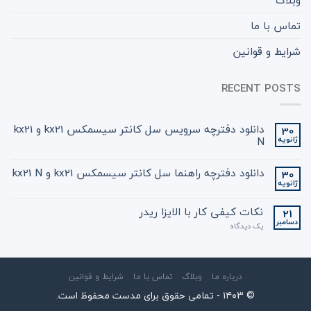
تماس با ما
شرایط و قوانین
RECENT POSTS
دانلود دفترچه سرویس سل کانتر سیسمکس kx21 و kx21
30
ژانویه
N
دانلود دفترچه راهنما سل کانتر سیسمکس kx21 و kx21 N
30
ژانویه
نکات کیفی کار با الایزا ریدر
21
دسامبر
یک دیدگاه
درباره ما
وبلاگ
تماس با ما
شرایط و قوانین
© ۱۴۰3 - تمامی حقوق برای مدست محفوظ است.