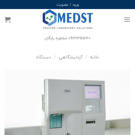
Ski
ورود / عضویت
t
conten
09126355120 مشاوره رایگان
خانه
/
آزمایشگاهی
/
دستگاه