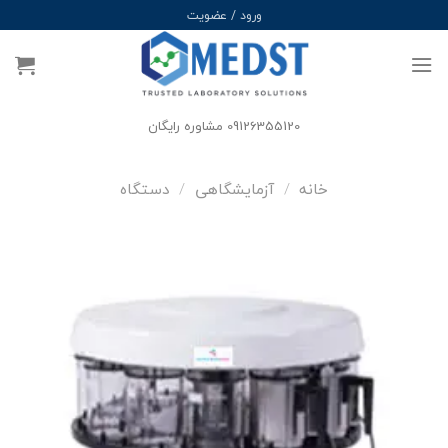
Ski
ورود / عضویت
t
conten
09126355120 مشاوره رایگان
خانه
/
آزمایشگاهی
/
دستگاه