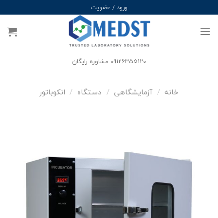
Ski
ورود / عضویت
t
conten
09126355120 مشاوره رایگان
خانه
/
آزمایشگاهی
/
دستگاه
/
انکوباتور