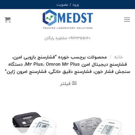
Ski
ورود / عضویت
t
conten
09126355120 مشاوره رایگان
خانه
/
محصولات برچسب خورده “فشارسنج بازویی امرن،
فشارسنج دیجیتال امرن M2 Plus، Omron M2 Plus، دستگاه
سنجش فشار خون، فشارسنج دقیق خانگی، فشارسنج امرون ژاپن”
فیلتر