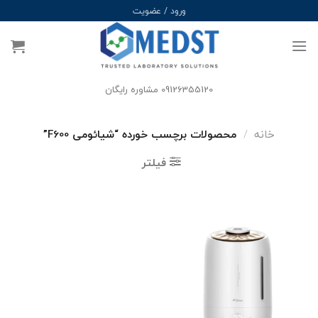
Ski
ورود / عضویت
t
conten
09126355120 مشاوره رایگان
خانه
/
محصولات برچسب خورده “شیائومی F600”
فیلتر