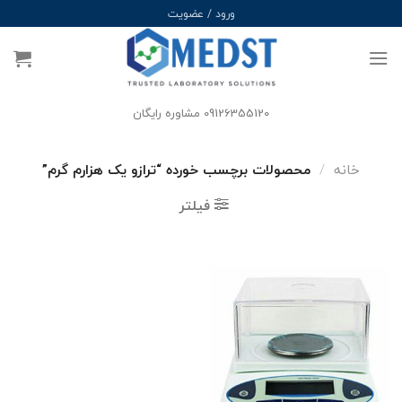
Ski
ورود / عضویت
t
conten
09126355120 مشاوره رایگان
خانه
/
محصولات برچسب خورده “ترازو یک هزارم گرم”
فیلتر