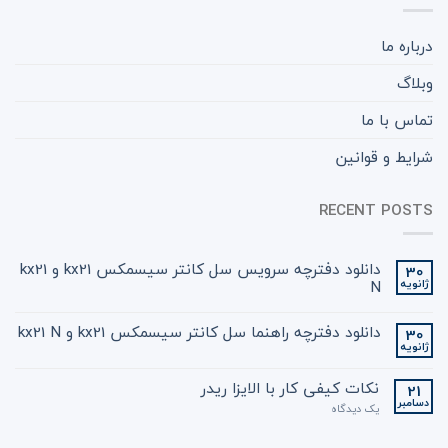
درباره ما
وبلاگ
تماس با ما
شرایط و قوانین
RECENT POSTS
دانلود دفترچه سرویس سل کانتر سیسمکس kx21 و kx21
30
ژانویه
N
دانلود دفترچه راهنما سل کانتر سیسمکس kx21 و kx21 N
30
ژانویه
نکات کیفی کار با الایزا ریدر
21
دسامبر
یک دیدگاه