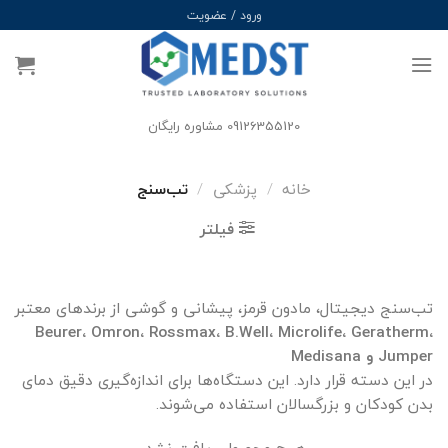
Ski
ورود / عضویت
t
conten
09126355120 مشاوره رایگان
خانه
/
پزشکی
/
تب‌سنج
فیلتر
تب‌سنج دیجیتال، مادون قرمز، پیشانی و گوشی از برندهای معتبر
Beurer، Omron، Rossmax، B.Well، Microlife، Geratherm،
Jumper و Medisana
در این دسته قرار دارد. این دستگاه‌ها برای اندازه‌گیری دقیق دمای
بدن کودکان و بزرگسالان استفاده می‌شوند.
هیچ محصولی یافت نشد.