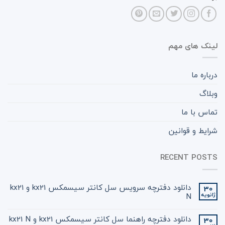
لینک های مهم
درباره ما
وبلاگ
تماس با ما
شرایط و قوانین
RECENT POSTS
دانلود دفترچه سرویس سل کانتر سیسمکس kx21 و kx21
30
ژانویه
N
دانلود دفترچه راهنما سل کانتر سیسمکس kx21 و kx21 N
30