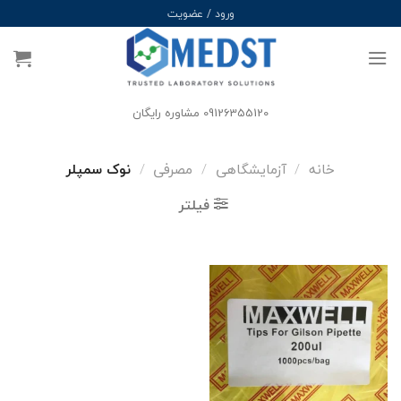
Ski
ورود / عضویت
t
conten
09126355120 مشاوره رایگان
خانه
/
آزمایشگاهی
/
مصرفی
/
نوک سمپلر
فیلتر