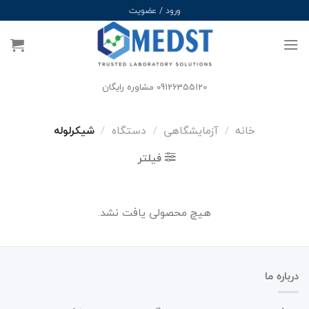
Ski
ورود / عضویت
t
conten
09126355120 مشاوره رایگان
خانه
/
آزمایشگاهی
/
دستگاه
/
شیکرلوله
فیلتر
هیچ محصولی یافت نشد.
درباره ما