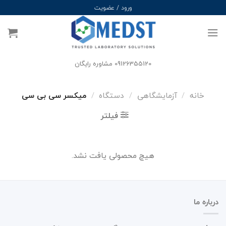
Ski
ورود / عضویت
t
conten
09126355120 مشاوره رایگان
خانه
/
آزمایشگاهی
/
دستگاه
/
میکسر سی بی سی
فیلتر
هیچ محصولی یافت نشد.
درباره ما