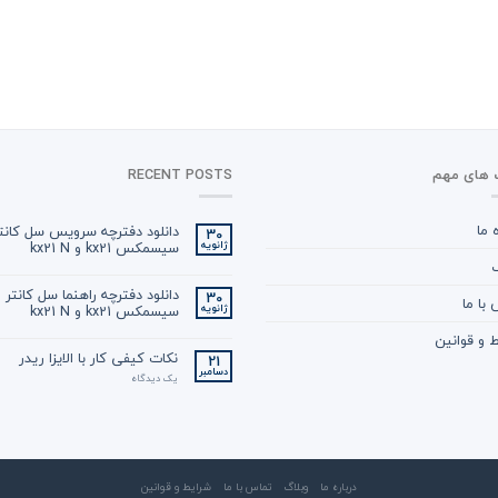
 های مهم
RECENT POSTS
ه ما
دانلود دفترچه سرویس سل کانت
30
سیسمکس kx21 و kx21 N
ژانویه
گ
دانلود دفترچه راهنما سل کانتر
30
با ما
سیسمکس kx21 و kx21 N
ژانویه
 و قوانین
نکات کیفی کار با الایزا ریدر
21
دسامبر
یک دیدگاه
درباره ما
وبلاگ
تماس با ما
شرایط و قوانین