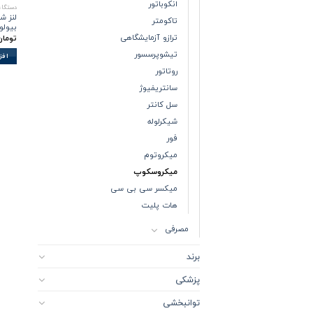
انکوباتور
دستگاه
تاکومتر
بیولو
ترازو آزمایشگاهی
تومان
تیشوپرسسور
افز
روتاتور
سانتریفیوژ
سل کانتر
شیکرلوله
فور
میکروتوم
میکروسکوپ
میکسر سی بی سی
هات پلیت
مصرفی
برند
پزشکی
توانبخشی