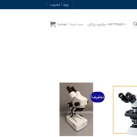
ورود / عضویت
09126355120 مشاوره رایگان
سبد خرید /
تومان
0
تخفیف!