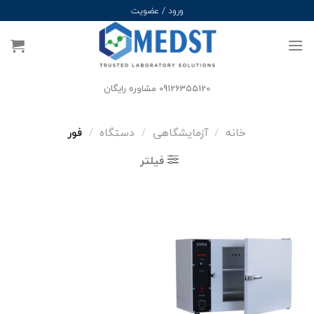
Ski
ورود / عضویت
t
conten
09126355120 مشاوره رایگان
خانه
/
آزمایشگاهی
/
دستگاه
/
فور
فیلتر