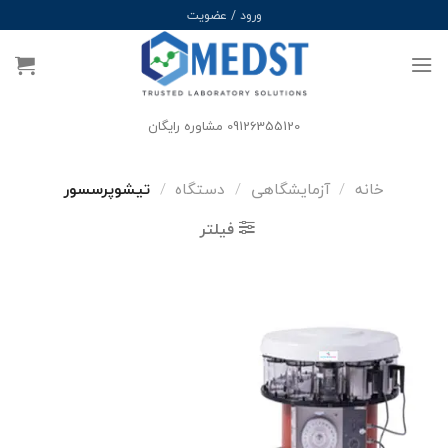
Ski
ورود / عضویت
t
conten
09126355120 مشاوره رایگان
خانه
/
آزمایشگاهی
/
دستگاه
/
تیشوپرسسور
فیلتر