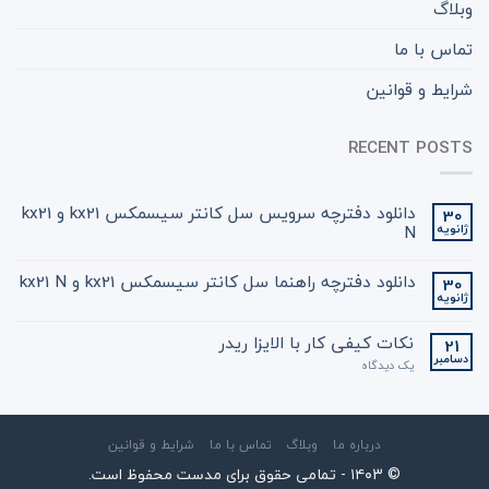
وبلاگ
تماس با ما
شرایط و قوانین
RECENT POSTS
دانلود دفترچه سرویس سل کانتر سیسمکس kx21 و kx21
30
ژانویه
N
دانلود دفترچه راهنما سل کانتر سیسمکس kx21 و kx21 N
30
ژانویه
نکات کیفی کار با الایزا ریدر
21
دسامبر
یک دیدگاه
درباره ما
وبلاگ
تماس با ما
شرایط و قوانین
© ۱۴۰3 - تمامی حقوق برای مدست محفوظ است.