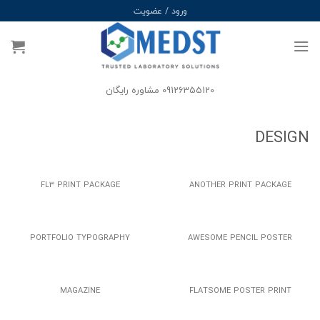
Ski
ورود / عضویت
t
conten
09126355120 مشاوره رایگان
DESIGN
FL3 PRINT PACKAGE
ANOTHER PRINT PACKAGE
PORTFOLIO TYPOGRAPHY
AWESOME PENCIL POSTER
MAGAZINE
FLATSOME POSTER PRINT