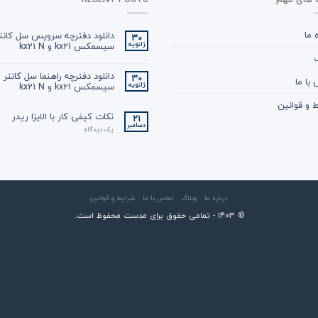
ه ما
دانلود دفترچه سرویس سل کانت
30
سیسمکس kx21 و kx21 N
ژانویه
گ
دانلود دفترچه راهنما سل کانتر
30
با ما
سیسمکس kx21 و kx21 N
ژانویه
 و قوانین
نکات کیفی کار با الایزا ریدر
21
دسامبر
یک دیدگاه
درباره ما
وبلاگ
تماس با ما
شرایط و قوانین
© ۱۴۰3 - تمامی حقوق برای مدست محفوظ است.